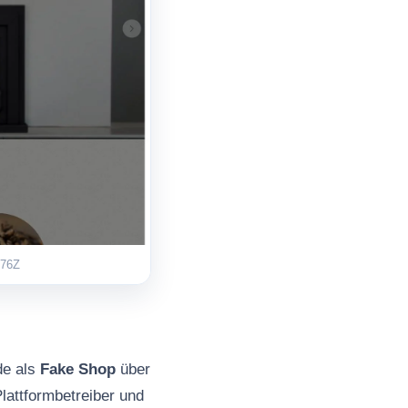
376Z
de als
Fake Shop
über
attformbetreiber und