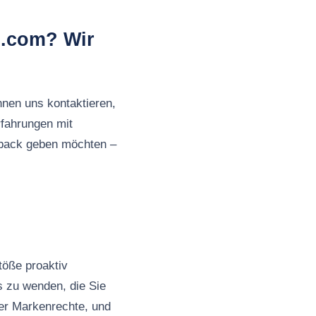
s.com? Wir
nnen uns kontaktieren,
rfahrungen mit
back geben möchten –
töße proaktiv
s zu wenden, die Sie
rer Markenrechte, und