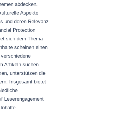
 Themen abdecken.
kulturelle Aspekte
nds und deren Relevanz
ncial Protection
dmet sich dem Thema
nhalte scheinen einen
n verschiedene
ch Artikeln suchen
ken, unterstützen die
ern. Insgesamt bietet
hiedliche
auf Leserengagement
Inhalte.