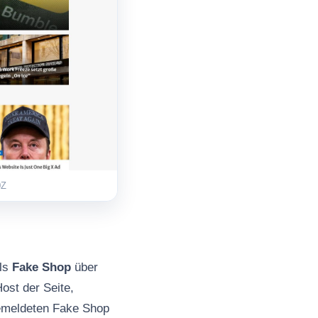
0Z
als
Fake Shop
über
ost der Seite,
gemeldeten Fake Shop