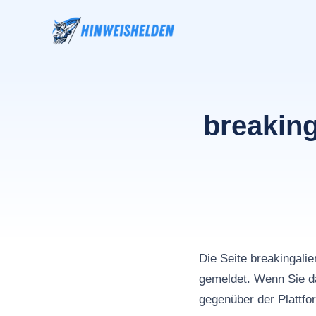
Zum
Inhalt
springen
breakin
Die Seite breakinga
gemeldet. Wenn Sie da
gegenüber der Plattfo