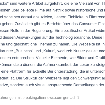
icks“ sind weitere Artikel aufgeführt, die eine Vielzahl von
onen über beliebte Filme auf Netflix sowie historische und 
ikel scheinen darauf abzuzielen, Lesern Einblicke in Filmtre
zu geben. Zusätzlich gibt es Berichte über das Consumer Fina
sen Rolle in der Regulierung. Ein spezifischer Artikel wi
 dessen Auswirkungen auf die Technologiebranche. Diese I
iche und geschäftliche Themen zu haben. Die Webseite ist i
 darunter „Business“ und „Kultur“, wodurch Nutzer gezielt na
ressen entsprechen. Visuelle Elemente, wie Bilder und Grafi
d können dazu dienen, die Aufmerksamkeit der Leser zu steig
eine Plattform für aktuelle Berichterstattung, die in untersc
dert ist. Die Struktur der Webseite legt den Schwerpunkt 
ative, sondern auch visuell ansprechende Darstellungen der 
fahrungen mit breakingaliennews.com gemacht?