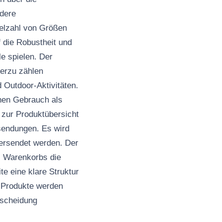
ndere
ielzahl von Größen
f die Robustheit und
le spielen. Der
ierzu zählen
 Outdoor-Aktivitäten.
chen Gebrauch als
 zur Produktübersicht
sendungen. Es wird
versendet werden. Der
s Warenkorbs die
te eine klare Struktur
e Produkte werden
tscheidung