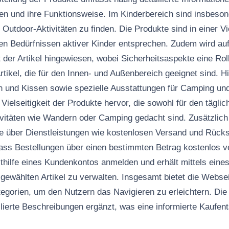
en und ihre Funktionsweise. Im Kinderbereich sind insbeso
 Outdoor-Aktivitäten zu finden. Die Produkte sind in einer V
 den Bedürfnissen aktiver Kinder entsprechen. Zudem wird au
 der Artikel hingewiesen, wobei Sicherheitsaspekte eine Rol
rtikel, die für den Innen- und Außenbereich geeignet sind. H
 und Kissen sowie spezielle Ausstattungen für Camping und
Vielseitigkeit der Produkte hervor, die sowohl für den tägli
tivitäten wie Wandern oder Camping gedacht sind. Zusätzlich
te über Dienstleistungen wie kostenlosen Versand und Rück
ass Bestellungen über einen bestimmten Betrag kostenlos 
thilfe eines Kundenkontos anmelden und erhält mittels eine
gewählten Artikel zu verwalten. Insgesamt bietet die Websei
egorien, um den Nutzern das Navigieren zu erleichtern. Di
illierte Beschreibungen ergänzt, was eine informierte Kaufen