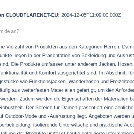
 an CLOUDFLARENET-EU:
2024-12-05T11:09:00.000Z
om.de an?
ine Vielzahl von Produkten aus den Kategorien Herren, Dam
nkte liegen in der Präsentation von Bekleidung und Ausrüst
t sind. Die Produkte umfassen unter anderem Jacken, Hosen
unktionalität und Komfort ausgerichtet sind. Im Abschnitt fü
sstücke wie Funktionsjacken, Wanderhosen und Freizeitobert
äufig aus wetterfesten Materialien gefertigt, um den Anford
 werden. Zudem werden die Eigenschaften der Materialien be
Robustheit. Der Bereich für Damen präsentiert eine ähnliche
auf Outdoor-Mode und -Ausrüstung liegt. Angeboten werden 
rbekleidung, isolierende Unterwäsche und praktische Acce
ellung der Produkte umfasst häufig detaillierte Informatione