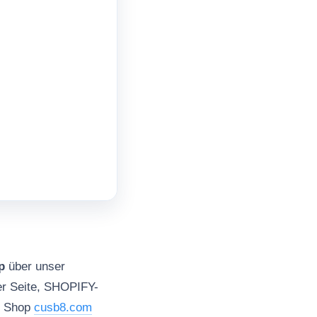
p
über unser
er Seite, SHOPIFY-
ke Shop
cusb8.com