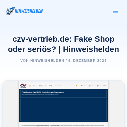
Zum
Inhalt
springen
czv-vertrieb.de: Fake Shop
oder seriös? | Hinweishelden
VON
HINWEISHELDEN
/
9. DEZEMBER 2024