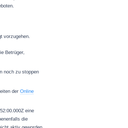
eboten.
lgt vorzugehen.
ie Betrüger,
en noch zu stoppen
seiten der
Online
52:00.000Z eine
enenfalls die
nicht aktiv geworden