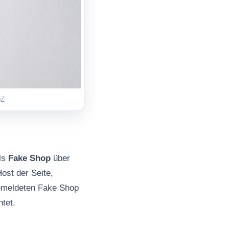
0Z
als
Fake Shop
über
ost der Seite,
gemeldeten Fake Shop
tet.