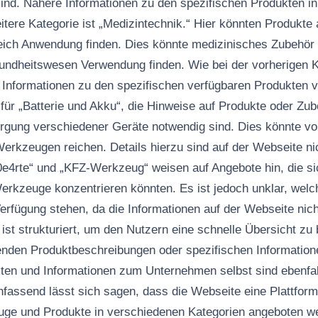
nd. Nähere Informationen zu den spezifischen Produkten in
eitere Kategorie ist „Medizintechnik.“ Hier könnten Produkte
eich Anwendung finden. Dies könnte medizinisches Zubehör
undheitswesen Verwendung finden. Wie bei der vorherigen K
ten Informationen zu den spezifischen verfügbaren Produkten 
 für „Batterie und Akku“, die Hinweise auf Produkte oder Zu
orgung verschiedener Geräte notwendig sind. Dies könnte v
 Werkzeugen reichen. Details hierzu sind auf der Webseite n
e4rte“ und „KFZ-Werkzeug“ weisen auf Angebote hin, die si
erkzeuge konzentrieren könnten. Es ist jedoch unklar, welc
erfügung stehen, da die Informationen auf der Webseite nich
st strukturiert, um den Nutzern eine schnelle Übersicht zu 
den Produktbeschreibungen oder spezifischen Informationen
ten und Informationen zum Unternehmen selbst sind ebenfall
fassend lässt sich sagen, dass die Webseite eine Plattform d
ge und Produkte in verschiedenen Kategorien angeboten w