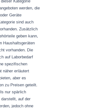
 dieser Kategorie
 angeboten werden, die
 oder Geräte
ategorie sind auch
vorhanden. Zusätzlich
behörteile geben kann,
on Haushaltsgeräten
icht vorhanden. Die
ch auf Laborbedarf
he spezifischen
t näher erläutert
bieten, aber es
 zu Preisen geteilt.
s nur spärlich
arstellt, auf der
erden, jedoch ohne