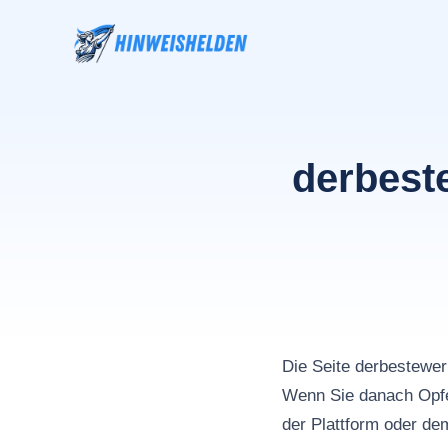
Zum
Inhalt
springen
derbest
Die Seite derbestew
Wenn Sie danach Opfe
der Plattform oder de