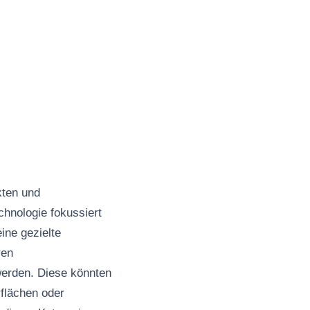
kten und
chnologie fokussiert
ine gezielte
ren
werden. Diese könnten
rflächen oder