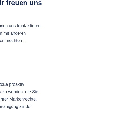
r freuen uns
nnen uns kontaktieren,
n mit anderen
ben möchten –
töße proaktiv
s zu wenden, die Sie
Ihrer Markenrechte,
ereinigung zB der