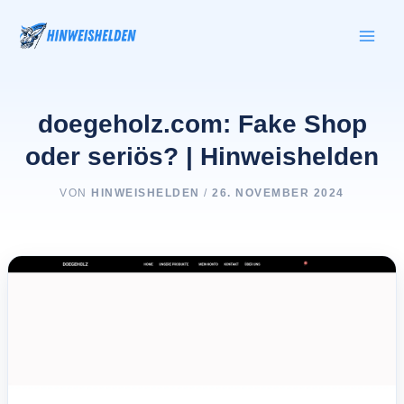
Zum
Inhalt
springen
doegeholz.com: Fake Shop
oder seriös? | Hinweishelden
VON
HINWEISHELDEN
/
26. NOVEMBER 2024