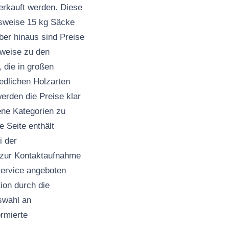
verkauft werden. Diese
lsweise 15 kg Säcke
über hinaus sind Preise
nweise zu den
 die in großen
edlichen Holzarten
erden die Preise klar
dene Kategorien zu
e Seite enthält
i der
n zur Kontaktaufnahme
service angeboten
tion durch die
swahl an
ormierte