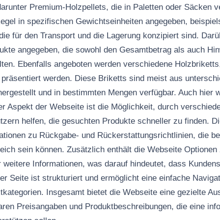
 darunter Premium-Holzpellets, die in Paletten oder Säcken 
Regel in spezifischen Gewichtseinheiten angegeben, beispie
die für den Transport und die Lagerung konzipiert sind. Dar
odukte angegeben, die sowohl den Gesamtbetrag als auch Hi
ten. Ebenfalls angeboten werden verschiedene Holzbriketts,
präsentiert werden. Diese Briketts sind meist aus unterschi
ergestellt und in bestimmten Mengen verfügbar. Auch hier w
rer Aspekt der Webseite ist die Möglichkeit, durch verschie
tzern helfen, die gesuchten Produkte schneller zu finden. Di
ationen zu Rückgabe- und Rückerstattungsrichtlinien, die be
reich sein können. Zusätzlich enthält die Webseite Optione
r weitere Informationen, was darauf hindeutet, dass Kun­den
er Seite ist strukturiert und ermöglicht eine einfache Naviga
kategorien. Insgesamt bietet die Webseite eine gezielte Au
laren Preisangaben und Produktbeschreibungen, die eine inf