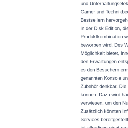
und Unterhaltungselekt
Gamer und Technikbege
Bestsellern hervorgeho
in der Disk Edition, 
Produktkombination wi
beworben wird. Des We
Möglichkeit bietet, i
den Erwartungen entsp
es den Besuchern ermö
genannten Konsole und
Zubehör denkbar. Die 
können. Dazu wird häuf
verwiesen, um den Nut
Zusätzlich könnten I
Services bereitgestel
ist allerdings nicht e