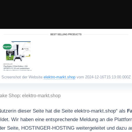
Screenshot der Website
elektro-markt.shop
vom 2024-12-16T15:13:00.000Z
ake Shop: elektro-markt.shop
utzerin dieser Seite hat die Seite elektro-markt.shop“ als
F
det. Wir haben eine entsprechende Meldung an die Plattfor
der Seite, HOSTINGER-HOSTING weitergeleitet und dazu auf