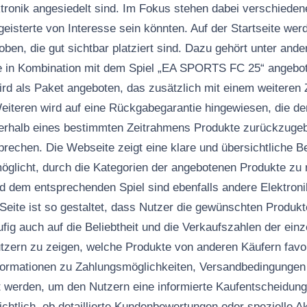
ronik angesiedelt sind. Im Fokus stehen dabei verschiedene 
isterte von Interesse sein könnten. Auf der Startseite wer
ben, die gut sichtbar platziert sind. Dazu gehört unter ande
die in Kombination mit dem Spiel „EA SPORTS FC 25“ angebo
rd als Paket angeboten, das zusätzlich mit einem weiteren
iteren wird auf eine Rückgabegarantie hingewiesen, die d
nnerhalb eines bestimmten Zeitrahmens Produkte zurückzugebe
rechen. Die Webseite zeigt eine klare und übersichtliche Be
glicht, durch die Kategorien der angebotenen Produkte zu 
 dem entsprechenden Spiel sind ebenfalls andere Elektroni
Seite ist so gestaltet, dass Nutzer die gewünschten Produkt
ig auch auf die Beliebtheit und die Verkaufszahlen der einz
zern zu zeigen, welche Produkte von anderen Käufern favor
nformationen zu Zahlungsmöglichkeiten, Versandbedingungen
lt werden, um den Nutzern eine informierte Kaufentscheidun
rsichtlich, ob detaillierte Kundenbewertungen oder spezielle 