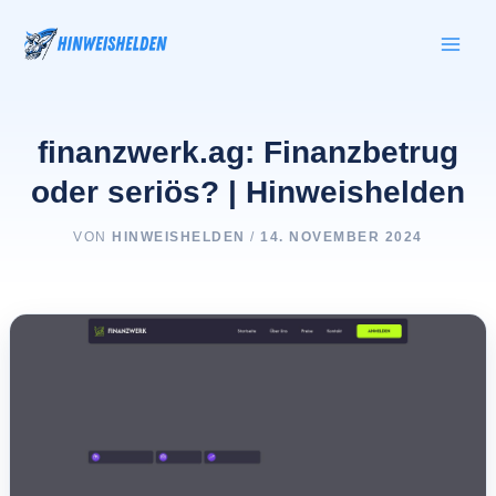
Zum
Inhalt
springen
finanzwerk.ag: Finanzbetrug
oder seriös? | Hinweishelden
VON
HINWEISHELDEN
/
14. NOVEMBER 2024