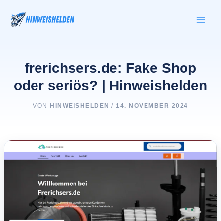
Zum
Inhalt
springen
frerichsers.de: Fake Shop
oder seriös? | Hinweishelden
VON
HINWEISHELDEN
/
14. NOVEMBER 2024