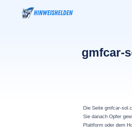
Zum
Inhalt
springen
gmfcar-s
Die Seite gmfcar-so
Sie danach Opfer gewo
Plattform oder dem Ho