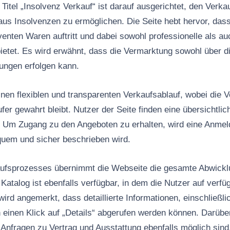
Titel „Insolvenz Verkauf“ ist darauf ausgerichtet, den Ver
us Insolvenzen zu ermöglichen. Die Seite hebt hervor, dass 
enten Waren auftritt und dabei sowohl professionelle als auc
etet. Es wird erwähnt, dass die Vermarktung sowohl über di
ungen erfolgen kann.
inen flexiblen und transparenten Verkaufsablauf, wobei die V
er gewahrt bleibt. Nutzer der Seite finden eine übersichtlic
. Um Zugang zu den Angeboten zu erhalten, wird eine Anme
quem und sicher beschrieben wird.
fsprozesses übernimmt die Webseite die gesamte Abwickl
Katalog ist ebenfalls verfügbar, in dem die Nutzer auf verf
wird angemerkt, dass detaillierte Informationen, einschließl
 einen Klick auf „Details“ abgerufen werden können. Darüber
 Anfragen zu Vertrag und Ausstattung ebenfalls möglich sind,