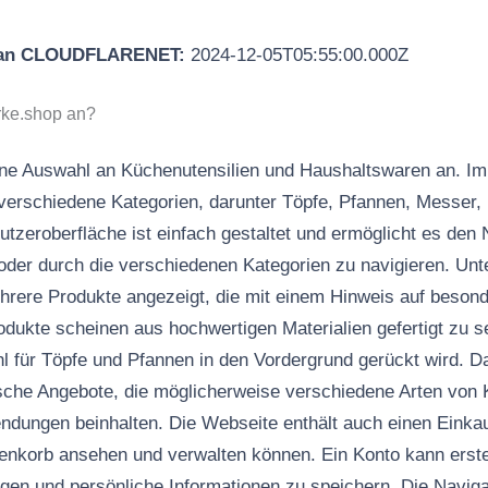
 an CLOUDFLARENET:
2024-12-05T05:55:00.000Z
rke.shop an?
eine Auswahl an Küchenutensilien und Haushaltswaren an. I
 verschiedene Kategorien, darunter Töpfe, Pfannen, Messer
tzeroberfläche ist einfach gestaltet und ermöglicht es den 
der durch die verschiedenen Kategorien zu navigieren. Unt
hrere Produkte angezeigt, die mit einem Hinweis auf beson
odukte scheinen aus hochwertigen Materialien gefertigt zu s
l für Töpfe und Pfannen in den Vordergrund gerückt wird. D
che Angebote, die möglicherweise verschiedene Arten von
ndungen beinhalten. Die Webseite enthält auch einen Einka
enkorb ansehen und verwalten können. Ein Konto kann erste
gen und persönliche Informationen zu speichern. Die Navigat