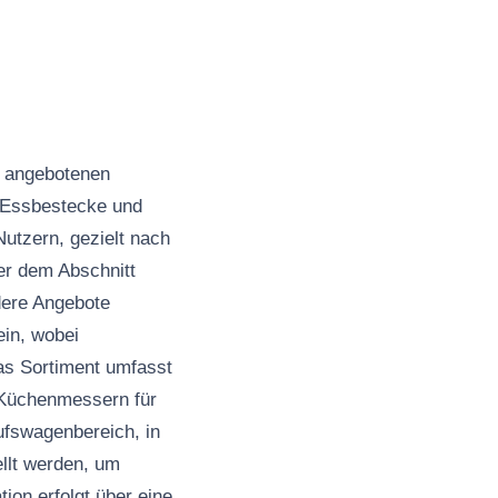
m angebotenen
, Essbestecke und
Nutzern, gezielt nach
er dem Abschnitt
dere Angebote
ein, wobei
as Sortiment umfasst
 Küchenmessern für
ufswagenbereich, in
llt werden, um
ion erfolgt über eine