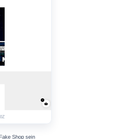
00Z
 Fake Shop sein