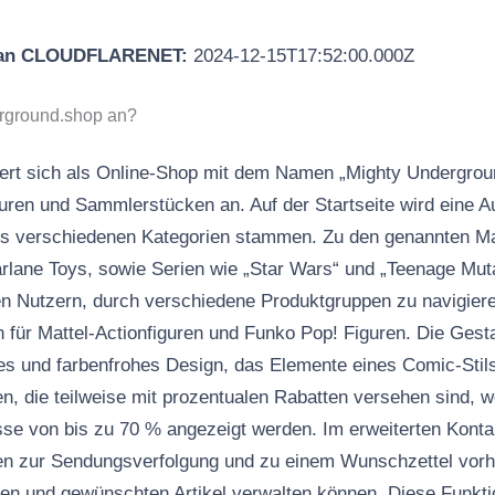
 an CLOUDFLARENET:
2024-12-15T17:52:00.000Z
erground.shop an?
ert sich als Online-Shop mit dem Namen „Mighty Undergroun
guren und Sammlerstücken an. Auf der Startseite wird eine 
us verschiedenen Kategorien stammen. Zu den genannten M
ane Toys, sowie Serien wie „Star Wars“ und „Teenage Mutan
en Nutzern, durch verschiedene Produktgruppen zu navigiere
n für Mattel-Actionfiguren und Funko Pop! Figuren. Die Gest
iges und farbenfrohes Design, das Elemente eines Comic-Stils
, die teilweise mit prozentualen Rabatten versehen sind, wo
se von bis zu 70 % angezeigt werden. Im erweiterten Konta
en zur Sendungsverfolgung und zu einem Wunschzettel vor
gen und gewünschten Artikel verwalten können. Diese Funkt