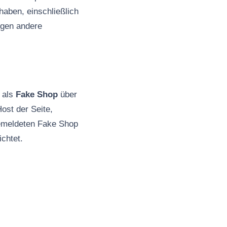
haben, einschließlich
ngen andere
“ als
Fake Shop
über
ost der Seite,
gemeldeten Fake Shop
chtet.