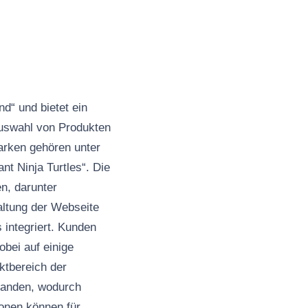
d“ und bietet ein
Auswahl von Produkten
arken gehören unter
t Ninja Turtles“. Die
n, darunter
altung der Webseite
 integriert. Kunden
bei auf einige
ktbereich der
handen, wodurch
ionen können für