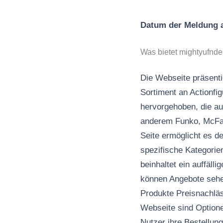
Datum der Meldung
Was bietet mightyufnd
Die Webseite präsenti
Sortiment an Actionfi
hervorgehoben, die a
anderem Funko, McFarl
Seite ermöglicht es d
spezifische Kategorie
beinhaltet ein auffäll
können Angebote sehen
Produkte Preisnachläs
Webseite sind Option
Nutzer ihre Bestellun