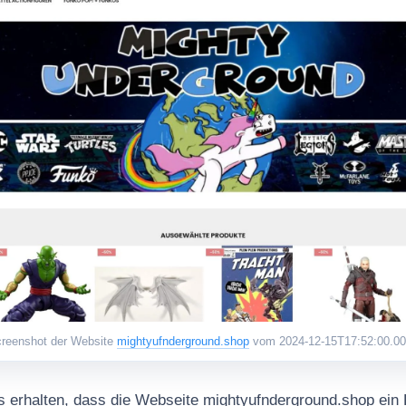
reenshot der Website
mightyufnderground.shop
vom 2024-12-15T17:52:00.0
 erhalten, dass die Webseite mightyufnderground.shop ein