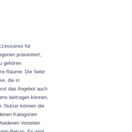
cessoires für
gorien präsentiert,
zu gehören
re Räume. Die Seite
e, die in
asst das Angebot auch
ums beitragen können.
n. Nutzer können die
denen Kategorien
chiedenen Vorteilen
mten Betrag. Es wird