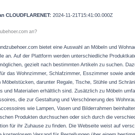
 an CLOUDFLARENET:
2024-11-21T15:41:00.000Z
zubehoer.com an?
ndzubehoer.com bietet eine Auswahl an Möbeln und Wohnac
e an. Auf der Plattform werden unterschiedliche Produktkate
möglichen, gezielt nach bestimmten Artikeln zu suchen. Da
 für das Wohnzimmer, Schlafzimmer, Esszimmer sowie ande
on Möbelstücken, darunter Regale, Tische, Stühle und Schränk
 und Materialien erhältlich sind. Zusätzlich zu Möbeln umf
soires, die zur Gestaltung und Verschönerung des Wohnra
Accessoires wie Lampen, Vasen und Bilderrahmen beinhalte
ischen Produkten durchsuchen oder sich durch die verschie
tion für ihr Zuhause zu finden. Die Webseite weist auf vers
se kostenlosem Versand für Bestellungen über einem bestim