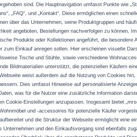
vorgehoben sind. Die Hauptnavigation umfasst Punkte wie „Sta
uns“, „FAQ“, und „Kontakt“. Diese ermöglichen einen schnelle
onen über das Unternehmen, seine Produktgruppen und häufig
hkeit angeboten, Bestellungen nachverfolgen zu können. I
ifische Produkte oder Kollektionen angeführt, die besondere
er zum Einkauf anregen sollen. Hier erscheinen visuelle Dar
elsweise Tische und Stühle, sowie verschiedene Wohnacces
de Bildmaterialien unterstützt, die potenziellen Käufern ein
e Webseite weist außerdem auf die Nutzung von Cookies hin
bessern. Dies umfasst Hinweise auf personalisierte Anzeigen
aten, was für die Nutzer eine zusätzliche Information darste
nen Cookie-Einstellungen anzupassen. Insgesamt bietet „mrso
Wohnmöbel und -accessoires für potenzielle Käufer vorgeste
aufbereitet und die Struktur der Webseite ermöglicht eine ei
as Unternehmen und den Einkaufsvorgang sind ebenfalls zug