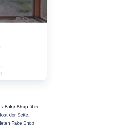
1Z
als
Fake Shop
über
ost der Seite,
ldeten Fake Shop