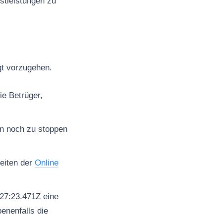
stleistungen zu
lgt vorzugehen.
ie Betrüger,
en noch zu stoppen
seiten der
Online
27:23.471Z eine
enenfalls die