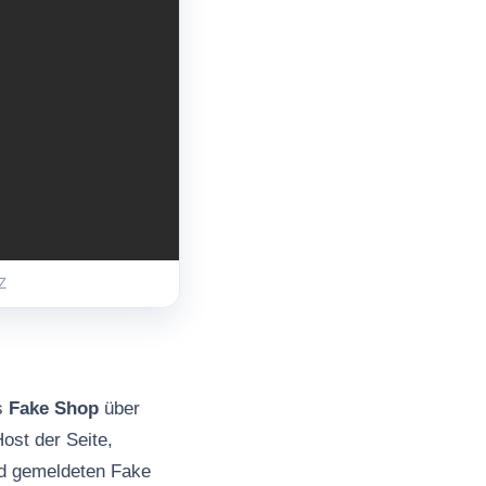
Z
ls
Fake Shop
über
ost der Seite,
nd gemeldeten Fake