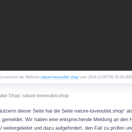
Screenshot der Website
nature-loveoutlet.shop
vom 2024-12-05T05:35:00.000
ake Shop: nature-loveoutlet.shop
utzerin dieser Seite hat die Seite nature-loveoutlet.shop“ a
r
gemeldet. Wir haben eine entsprechende Meldung an den H
tergeleitet und dazu aufgefordert, den Fall zu prüfen u