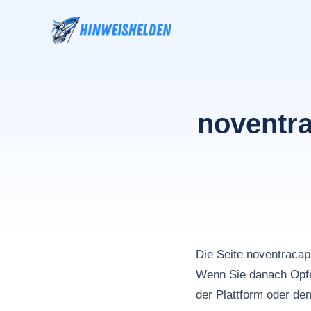
Zum
Inhalt
springen
noventra
Die Seite noventraca
Wenn Sie danach Opfe
der Plattform oder de