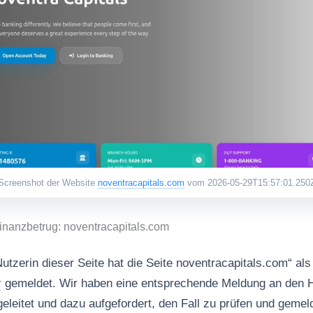
Screenshot der Website
noventracapitals.com
vom 2026-05-29T15:57:01.250
inanzbetrug: noventracapitals.com
utzerin dieser Seite hat die Seite noventracapitals.com“ al
r
gemeldet. Wir haben eine entsprechende Meldung an den H
eleitet und dazu aufgefordert, den Fall zu prüfen und gemel