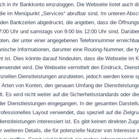
ch in ihr Bankkonto einzuloggen. Die Webseite listet auch d
 die im Menüpunkt „Services“ abrufbar sind. Im unteren Absc
 den Bankzeiten abgedruckt, die angeben, dass die Öffnung
17:00 Uhr und samstags von 9:00 bis 12:00 Uhr sind. Darüber
en, der unter einer angegebenen Telefonnummer erreichbar i
chnische Informationen, darunter eine Routing-Nummer, die t
t ist. Dies könnte darauf hindeuten, dass die Webseite im 
erwendet wird. Die Webseite vermittelt den Eindruck, Diens
nziellen Dienstleistungen anzubieten, jedoch werden keine s
e Arten von Konten, den genauen Umfang der Dienstleistung
t. Es wird nicht weiter auf die Sicherheitsstandards oder die
r Dienstleistungen eingegangen. In der gesamten Darstellu
ofessionelles Layout verwendet, das speziell auf die Zielgru
ienstleistungen interessiert ist. Es gibt keinen direkten Zu
 weiteren Details, die für potenzielle Nutzer von Interesse 