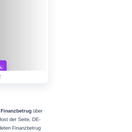
Z
s
Finanzbetrug
über
ost der Seite, DE-
deten Finanzbetrug