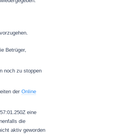
d wiedergegeben.
t vorzugehen.
ie Betrüger,
en noch zu stoppen
seiten der
Online
57:01.250Z eine
enfalls die
nicht aktiv geworden