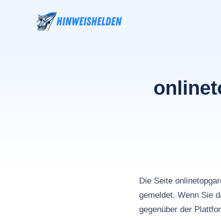
Zum
Inhalt
springen
online
Die Seite onlinetop
gemeldet. Wenn Sie da
gegenüber der Plattfo