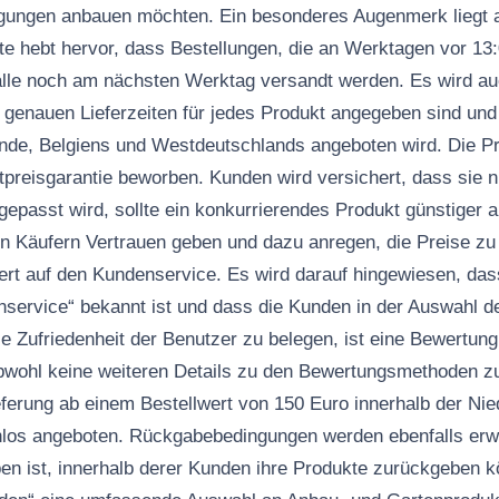
ngungen anbauen möchten. Ein besonderes Augenmerk liegt a
te hebt hervor, dass Bestellungen, die an Werktagen vor 1
älle noch am nächsten Werktag versandt werden. Es wird au
 genauen Lieferzeiten für jedes Produkt angegeben sind un
ande, Belgiens und Westdeutschlands angeboten wird. Die P
stpreisgarantie beworben. Kunden wird versichert, dass sie n
gepasst wird, sollte ein konkurrierendes Produkt günstiger
en Käufern Vertrauen geben und dazu anregen, die Preise zu
ert auf den Kundenservice. Es wird darauf hingewiesen, d
nservice“ bekannt ist und dass die Kunden in der Auswahl d
 Zufriedenheit der Benutzer zu belegen, ist eine Bewertung
wohl keine weiteren Details zu den Bewertungsmethoden zu
ieferung ab einem Bestellwert von 150 Euro innerhalb der Ni
nlos angeboten. Rückgabebedingungen werden ebenfalls erwä
en ist, innerhalb derer Kunden ihre Produkte zurückgeben 