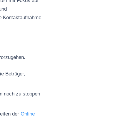
ten mit Fokus auf
und
ie Kontaktaufnahme
 vorzugehen.
ie Betrüger,
en noch zu stoppen
seiten der
Online