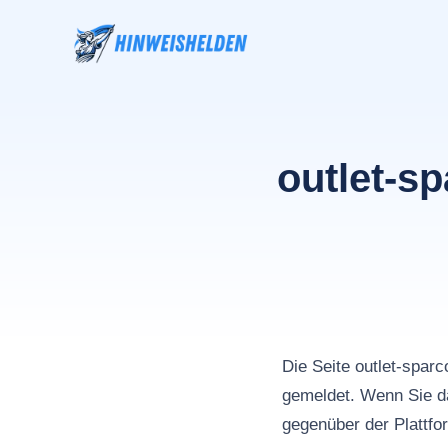
Zum
Inhalt
springen
outlet-s
Die Seite outlet-spa
gemeldet. Wenn Sie da
gegenüber der Plattfo