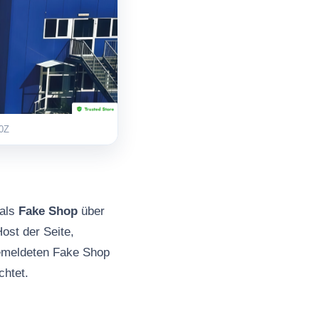
0Z
 als
Fake Shop
über
ost der Seite,
gemeldeten Fake Shop
chtet.