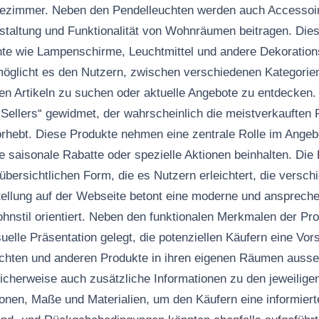
zimmer. Neben den Pendelleuchten werden auch Accessoi
staltung und Funktionalität von Wohnräumen beitragen. Die
te wie Lampenschirme, Leuchtmittel und andere Dekorations
öglicht es den Nutzern, zwischen verschiedenen Kategorie
en Artikeln zu suchen oder aktuelle Angebote zu entdecken.
 Sellers“ gewidmet, der wahrscheinlich die meistverkauften 
hebt. Diese Produkte nehmen eine zentrale Rolle im Angebo
e saisonale Rabatte oder spezielle Aktionen beinhalten. Die 
er übersichtlichen Form, die es Nutzern erleichtert, die vers
tellung auf der Webseite betont eine moderne und anspreche
hnstil orientiert. Neben den funktionalen Merkmalen der Pr
elle Präsentation gelegt, die potenziellen Käufern eine Vor
euchten und anderen Produkte in ihren eigenen Räumen auss
icherweise auch zusätzliche Informationen zu den jeweilige
ionen, Maße und Materialien, um den Käufern eine informier