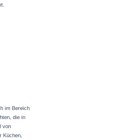
t.
ch im Bereich
ten, die in
l von
er Küchen,