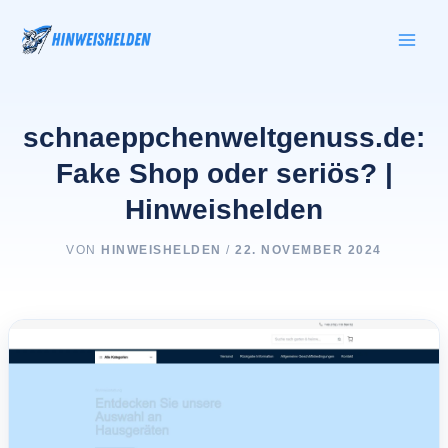
Zum
Inhalt
springen
schnaeppchenweltgenuss.de:
Fake Shop oder seriös? |
Hinweishelden
VON
HINWEISHELDEN
/
22. NOVEMBER 2024