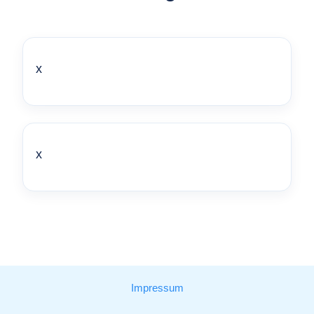
x
x
Impressum