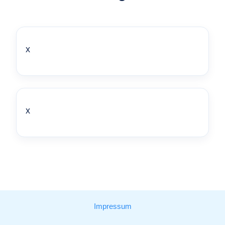
x
x
Impressum