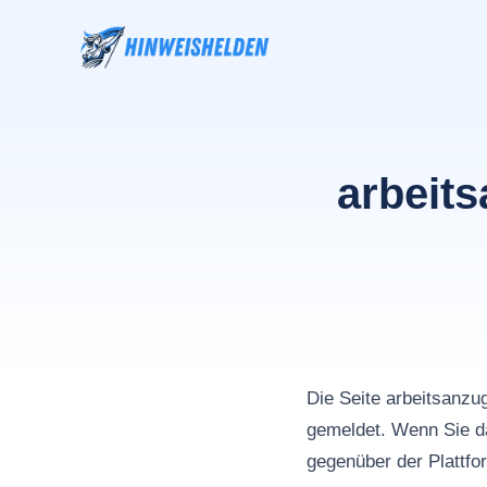
Zum
Inhalt
springen
arbeit
Die Seite arbeitsan
gemeldet. Wenn Sie da
gegenüber der Plattfo