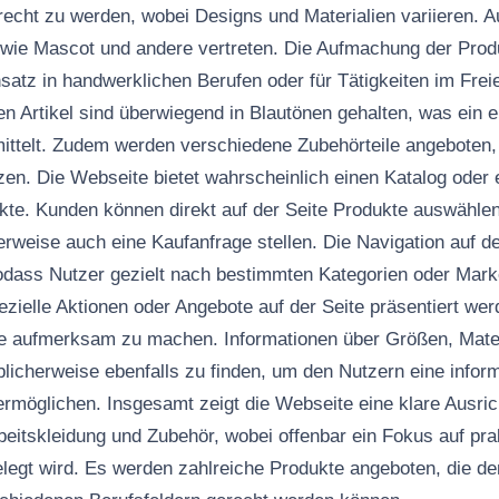
echt zu werden, wobei Designs und Materialien variieren. Au
ie Mascot und andere vertreten. Die Aufmachung der Produk
satz in handwerklichen Berufen oder für Tätigkeiten im Frei
n Artikel sind überwiegend in Blautönen gehalten, was ein e
ittelt. Zudem werden verschiedene Zubehörteile angeboten, 
zen. Die Webseite bietet wahrscheinlich einen Katalog oder 
kte. Kunden können direkt auf der Seite Produkte auswählen
rweise auch eine Kaufanfrage stellen. Die Navigation auf d
 sodass Nutzer gezielt nach bestimmten Kategorien oder Ma
ezielle Aktionen oder Angebote auf der Seite präsentiert we
e aufmerksam zu machen. Informationen über Größen, Mater
blicherweise ebenfalls zu finden, um den Nutzern eine inform
rmöglichen. Insgesamt zeigt die Webseite eine klare Ausric
rbeitskleidung und Zubehör, wobei offenbar ein Fokus auf pr
elegt wird. Es werden zahlreiche Produkte angeboten, die de