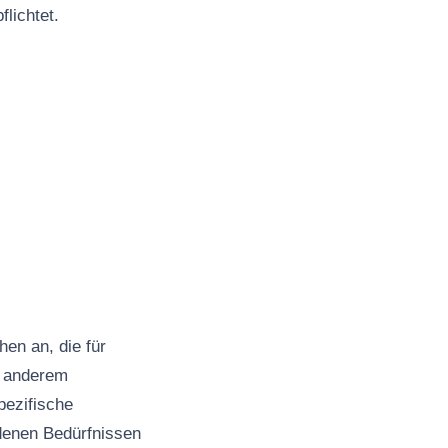
lichtet.
hen an, die für
r anderem
pezifische
edenen Bedürfnissen