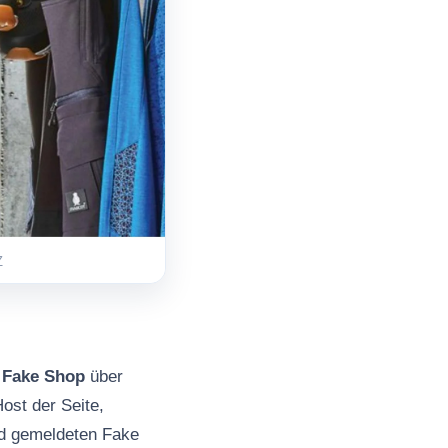
Z
s
Fake Shop
über
ost der Seite,
nd gemeldeten Fake