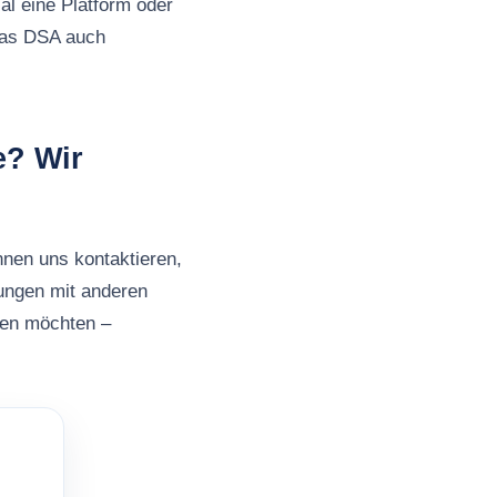
al eine Platform oder
 das DSA auch
e? Wir
nnen uns kontaktieren,
ungen mit anderen
ben möchten –