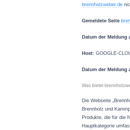
brennholzweber.de
nic
Gemeldete Seite
bre
Datum der Meldung a
Host:
GOOGLE-CLO
Datum der Meldun
Was bietet brennholzw
Die Webseite „Brennho
Brennholz und Kaminpr
Produkte, die für die
Hauptkategorie umfass