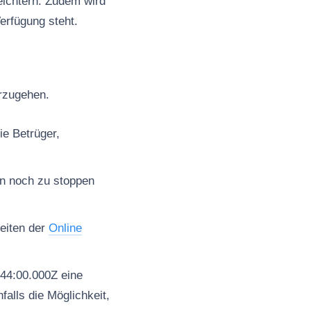
eichtern. Zudem wird
erfügung steht.
orzugehen.
ie Betrüger,
en noch zu stoppen
seiten der
Online
44:00.000Z eine
alls die Möglichkeit,