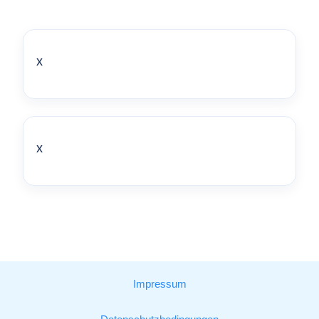
x
x
Impressum