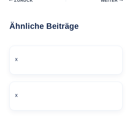
ZURÜCK
WEITER
Ähnliche Beiträge
x
x