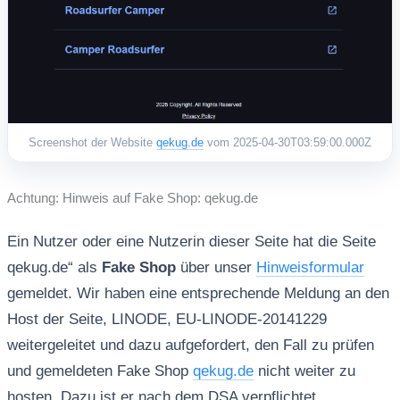
Screenshot der Website
qekug.de
vom 2025-04-30T03:59:00.000Z
Achtung: Hinweis auf Fake Shop: qekug.de
Ein Nutzer oder eine Nutzerin dieser Seite hat die Seite
qekug.de“ als
Fake Shop
über unser
Hinweisformular
gemeldet. Wir haben eine entsprechende Meldung an den
Host der Seite, LINODE, EU-LINODE-20141229
weitergeleitet und dazu aufgefordert, den Fall zu prüfen
und gemeldeten Fake Shop
qekug.de
nicht weiter zu
hosten. Dazu ist er nach dem DSA verpflichtet.