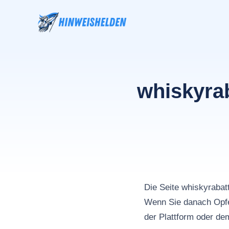
Zum
Inhalt
springen
whiskyra
Die Seite whiskyrab
Wenn Sie danach Opfe
der Plattform oder de