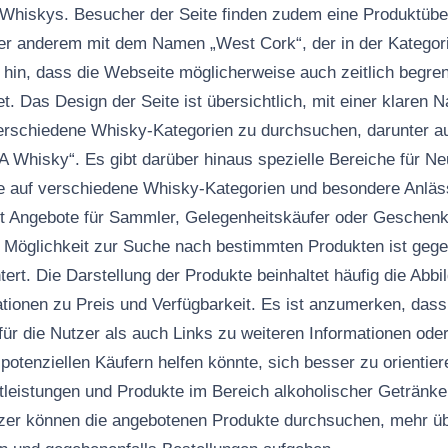
hiskys. Besucher der Seite finden zudem eine Produktüber
r anderem mit dem Namen „West Cork“, der in der Kategorie
uf hin, dass die Webseite möglicherweise auch zeitlich begr
t. Das Design der Seite ist übersichtlich, mit einer klaren N
verschiedene Whisky-Kategorien zu durchsuchen, darunter 
SA Whisky“. Es gibt darüber hinaus spezielle Bereiche für N
e auf verschiedene Whisky-Kategorien und besondere Anläs
t Angebote für Sammler, Gelegenheitskäufer oder Geschenki
ie Möglichkeit zur Suche nach bestimmten Produkten ist gege
tert. Die Darstellung der Produkte beinhaltet häufig die Abbi
tionen zu Preis und Verfügbarkeit. Es ist anzumerken, das
ür die Nutzer als auch Links zu weiteren Informationen oder
 potenziellen Käufern helfen könnte, sich besser zu orienti
stleistungen und Produkte im Bereich alkoholischer Getränke
tzer können die angebotenen Produkte durchsuchen, mehr ü