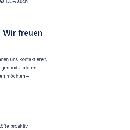
 das DSA auch
 Wir freuen
nnen uns kontaktieren,
ngen mit anderen
ben möchten –
töße proaktiv